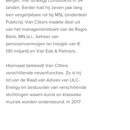
Berger; met strategy consultants in 34
landen. Eerder had hij zeven jaar lang
een vergelijkbare rol bij MSL (onderdeel
Publicis). Van Citters maakte deel uit
van het managementteam van de Regio
Bank, MN (a.i., beheer van
pensioenvermogen ter hoogte van €
130 miljard) en Van Ede & Partners.
Hiernaast bekleedt Van Citters
verschillende nevenfuncties. Zo is hij
lid van de Raad van Advies van ULC-
Energy en bestuurder van verschillende
stichtingen waarin kunst en klassieke
muziek worden ondersteund. In 2017
lanceerde hij zelf zijn eerste boek: ‘Uit
zicht op zee’ waarin hij taalgevoel en
vakkennis bundelt en de lezer aanzet